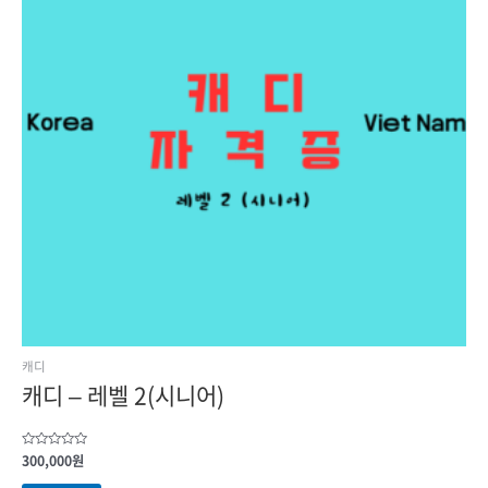
캐디
캐디 – 레벨 2(시니어)
5
300,000
원
중에서
0