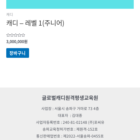
캐디
캐디 – 레벨 1(주니어)
5
3,000,000
원
중에서
0
로
장바구니
평가됨
글로벌캐디원격평생교육원
사업장 : 서울시 송파구 거마로 73 4층
대표자 : 김대중
사업자등록번호 : 240-81-02148 (주)포씨유
송파교육청허가번호 : 제원격-152호
통신판매업번호 : 제2022-서울송파-0455호