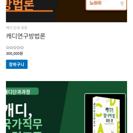
캐디 단과 과정
캐디연구방법론
5
300,000
원
중에서
0
로
장바구니
평가됨