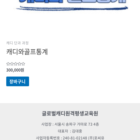
캐디 단과 과정
캐디와골프통계
5
300,000
원
중에서
0
로
장바구니
평가됨
글로벌캐디원격평생교육원
사업장 : 서울시 송파구 거마로 73 4층
대표자 : 김대중
사업자등록번호 : 240-81-02148 (주)포씨유