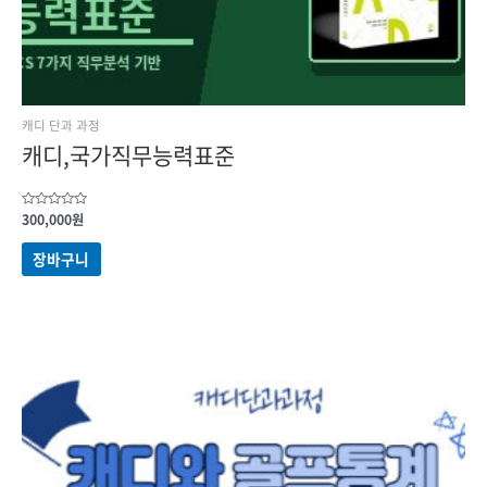
캐디 단과 과정
캐디,국가직무능력표준
5
300,000
원
중에서
0
로
장바구니
평가됨