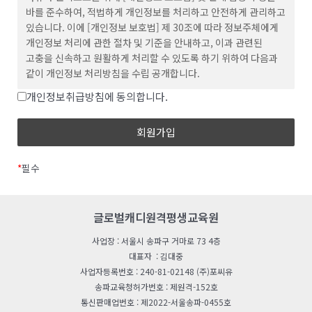
④ ‘비회원’이라 함은 회원에 가입하지 않고 “교육원”이 제공하는
바를 준수하여, 적법하게 개인정보를 처리하고 안전하게 관리하고
서비스를 이용하는 자를 말합니다.
있습니다. 이에 [개인정보 보호법] 제 30조에 따라 정보주체에게
제
3
조
(
약관 등의 명시와 설명 및 개정
)
개인정보 처리에 관한 절차 및 기준을 안내하고, 이과 관련된
① “교육원”은 이 약관의 내용과 상호 및 대표자 성명, 영업소
고충을 신속하고 원활하게 처리할 수 있도록 하기 위하여 다음과
소재지 주소(소비자의 불만을 처리할 수 있는 곳의 주소를 포함),
같이 개인정보 처리방침을 수립 공개합니다.
전화번호․모사전송번호․전자우편주소, 사업자등록번호,
개인정보취급방침에 동의합니다.
통신판매업 신고번호, 개인정보관리책임자등을 이용자가 쉽게 알
[주요 개인정보 처리 표시]
수 있도록 교육원 초기 서비스화면(전면)에 게시합니다. 다만,
목차
약관의 내용은 이용자가 연결화면을 통하여 볼 수 있도록 할 수
개인정보의 처리 목적
있습니다.
개인정보의 처리 및 보유기간
② “교육원"은 이용자가 약관에 동의하기에 앞서 약관에 정하여져
처리하는 개인정보 항목
*
필수
있는 내용 중 청약철회․ 환불조건 등과 같은 중요한 내용을
개인정보의 파기절차 및 방법
이용자가 이해할 수 있도록 별도의 연결화면 또는 팝업화면 등을
미이용자의 개인정보파기
제공하여 이용자의 확인을 구하여야 합니다.
정보 주체와 법정대리인의 권리의무 및 행사방법
글로벌캐디원격평생교육원
③ “교육원”은 「전자상거래 등에서의 소비자보호에 관한
개인정보의 안전성 확보 조치
법률」, 「약관의 규제에 관한 법률」, 「전자문서 및
개인정보 보호책임자
사업장 : 서울시 송파구 거마로 73 4층
전자거래기본법」, 「전자금융거래법」, 「전자서명법」,
개인정보 열람청구
대표자 : 김대중
「정보통신망 이용촉진 및 정보보호 등에 관한 법률」,
권익침해 구제방법
사업자등록번호 : 240-81-02148 (주)포씨유
「방문판매 등에 관한 법률」, 「소비자기본법」 등 관련 법을
개인정보처리방침의변경
송파교육청허가번호 : 제원격-152호
위배하지 않는 범위에서 이 약관을 개정할 수 있습니다.
통신판매업번호 : 제2022-서울송파-0455호