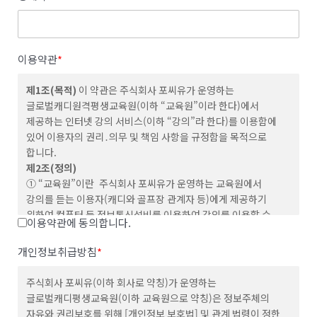
이용약관
*
제
1
조
(
목적
)
이 약관은 주식회사 포씨유가 운영하는
글로벌캐디원격평생교육원(이하 “교육원”이라 한다)에서
제공하는 인터넷 강의 서비스(이하 “강의”라 한다)를 이용함에
있어 이용자의 권리․의무 및 책임 사항을 규정함을 목적으로
합니다.
제
2
조
(
정의
)
① “교육원”이란 주식회사 포씨유가 운영하는 교육원에서
강의를 듣는 이용자(캐디와 골프장 관계자 등)에게 제공하기
위하여 컴퓨터 등 정보통신설비를 이용하여 강의를 이용할 수
이용약관에 동의합니다.
있도록 설정한 가상의 영업장을 말하며, 아울러 교육원을
운영하는 사업자의 의미로도 사용합니다.
개인정보취급방침
*
② “이용자”란 “교육원”에 접속하여 이 약관에 따라 “교육원”이
제공하는 강의를 받는 회원 및 비회원을 말합니다.
주식회사 포씨유(이하 회사로 약칭)가 운영하는
③ ‘회원’이라 함은 “교육원”에 회원등록을 한 자로서, 계속적으로
글로벌캐디평생교육원(이하 교육원으로 약칭)은 정보주체의
“교육원”이 제공하는 서비스를 이용할 수 있는 자를 말합니다.
자유와 권리보호를 위해 [개인정보 보호법] 및 관계 법령이 정한